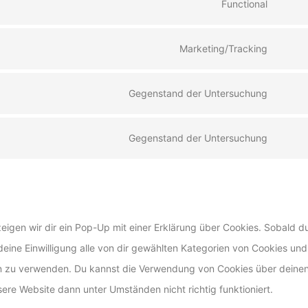
Functional
servic
Conse
borlab
to
Marketing/Tracking
servic
Conse
wordp
to
Gegenstand der Untersuchung
servic
Conse
google
to
Gegenstand der Untersuchung
fonts
servic
Conse
google
to
maps
servic
sonsti
igen wir dir ein Pop-Up mit einer Erklärung über Cookies. Sobald d
 deine Einwilligung alle von dir gewählten Kategorien von Cookies und
ben zu verwenden. Du kannst die Verwendung von Cookies über deine
ere Website dann unter Umständen nicht richtig funktioniert.